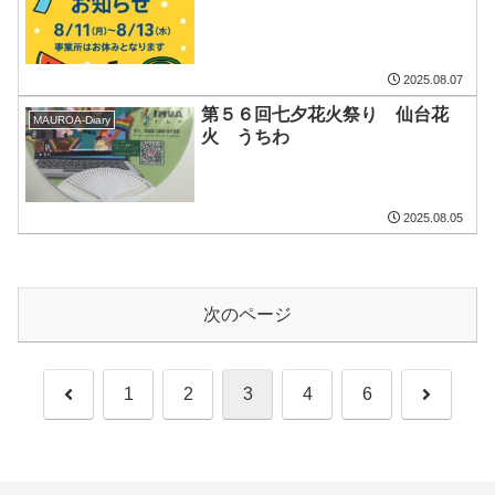
2025.08.07
第５６回七夕花火祭り 仙台花
MAUROA-Diary
火 うちわ
2025.08.05
次のページ
前
次
1
2
3
4
6
へ
へ