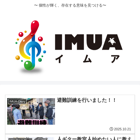
〜 個性が輝く、存在する意味を見つける〜
避難訓練を行いました！！
IMUA-Diary
2025.10.21
🎸ギター教室🎸始めたい人に教え