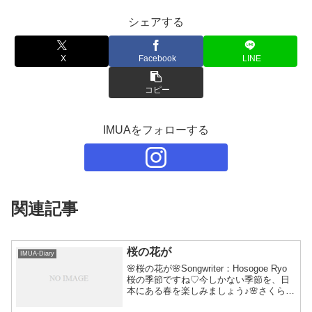
シェアする
X
Facebook
LINE
コピー
IMUAをフォローする
関連記事
桜の花が
IMUA-Diary
🌸桜の花が🌸Songwriter：Hosogoe Ryo
桜の季節ですね♡今しかない季節を、日
本にある春を楽しみましょう♪🌸さくら、
サクラ、桜、SAKURA、愛しさを感じる