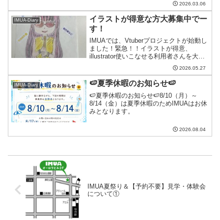
季節ですね☺👇ぜひご覧ください♪＃
2026.03.06
IMUA仙台就労B型＃バズりたい＃音...
イラストが得意な方大募集中でー
IMUA-Diary
す！
IMUAでは、Vtuberプロジェクトが始動し
ました！緊急！！イラストが得意、
illustrator使いこなせる利用者さんを大募
集中です🍀一緒にVtuber関連のお仕事を
2026.05.27
しませんか？あなたの描いたイラストが
IMUAのVtuberの素材として...
🍉夏季休暇のお知らせ🍉
IMUA-Diary
🍉夏季休暇のお知らせ🍉8/10（月）～
8/14（金）は夏季休暇のためIMUAはお休
みとなります。
2026.08.04
IMUA夏祭り＆【予約不要】見学・体験会
について①