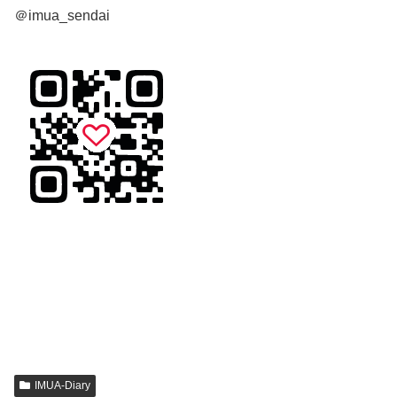
＠imua_sendai
IMUA-Diary